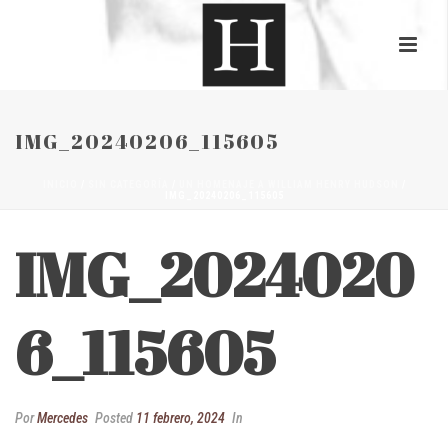
IMG_20240206_115605
INICIO
/
SIN CATEGORÍA
/
UN HOMENAJE A WILLIAM HENRY HUDSON
/
IMG_20240206_115605
IMG_2024020
6_115605
Por
Mercedes
Posted
11 febrero, 2024
In